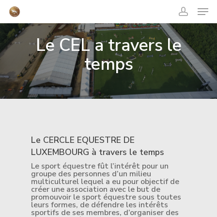
acco
Skip
Men
to
main
content
Close
Menu
Le CEL a travers le
temps
Le CERCLE EQUESTRE DE
LUXEMBOURG à travers le temps
Le sport équestre fût l’intérêt pour un
groupe des personnes d’un milieu
multiculturel lequel a eu pour objectif de
créer une association avec le but de
promouvoir le sport équestre sous toutes
leurs formes, de défendre les intérêts
sportifs de ses membres, d’organiser des