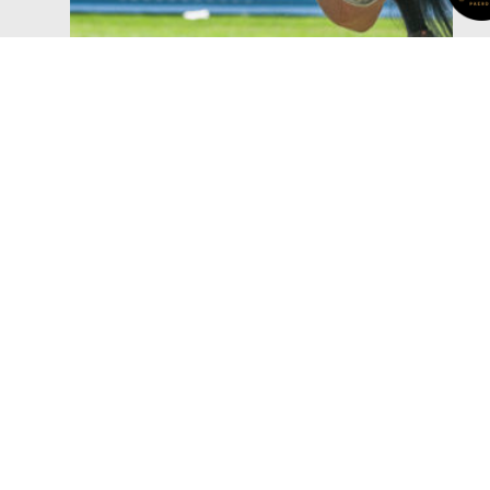
2017 - Réiser Päerdsdeeg - 25. Edition