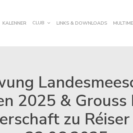
CLUB
KALENNER
LINKS & DOWNLOADS
MULTIM
wung Landesmeesc
en 2025 & Grouss 
erschaft zu Réiser