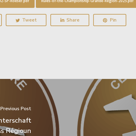
2-SP-Roeser.pdf
Rules-of-the-Championship-Grande-Region-2025.pdf
Tweet
Share
Pin
Previous Post
hterschaft
s Régioun