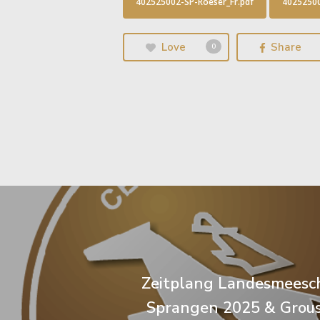
402525002-SP-Roeser_Fr.pdf
40252500
Love
Share
0
Zeitplang Landesmeesc
Sprangen 2025 & Grous