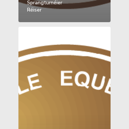
Sprangturnéier
Réiser