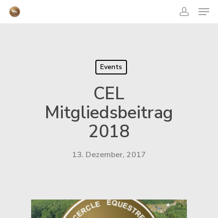
acco
Skip
Men
to
main
content
Close
Menu
Events
CEL
Mitgliedsbeitrag
2018
13. Dezember, 2017