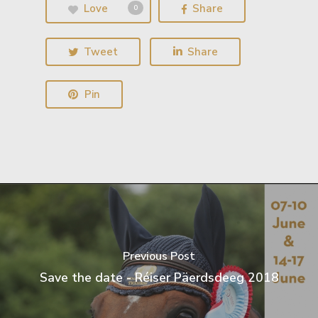
Love
Share
0
Tweet
Share
Pin
Previous Post
Save the date - Réiser Päerdsdeeg 2018