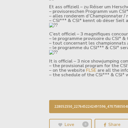
Et ass offiziell – zu Réiser um Hersc
– provisoreschen Programm vum CSI* 
– alles ronderem d’Championnater / n
– CSI*** & CSI* kennt ob dëser Seit 
C’est officiel – 3 magnifiques concou
– le programme provisoire du CSI* & C
– tout concernant les championnats /
– le programme du CSI*** & CSI* sera p
It is official – 3 nice showjumping c
– the provisional program for the CS
– on the website
FLSE
are all the in
– the schedule of the CSI*** & CSI* w
228052550_2276452242491596_47075805048
Love
Share
0