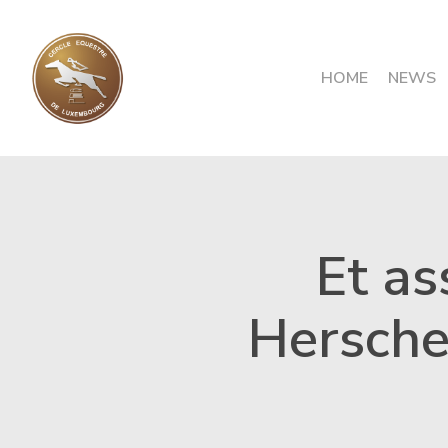
Skip
to
main
content
HOME
NEWS
Et as
Hersche