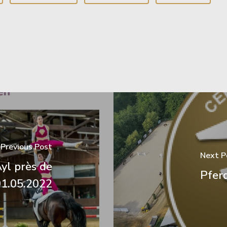
Previous Post
Next P
Ayl près de
Pfer
01.05.2022