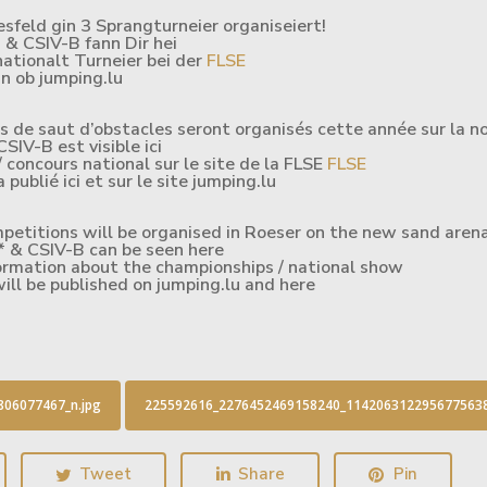
hesfeld gin 3 Sprangturneier organiseiert!
& CSIV-B fann Dir hei
ationalt Turneier bei der
FLSE
an ob jumping.lu
rs de saut d’obstacles seront organisés cette année sur la no
SIV-B est visible ici
 concours national sur le site de la FLSE
FLSE
ublié ici et sur le site jumping.lu
ompetitions will be organised in Roeser on the new sand arena
I* & CSIV-B can be seen here
formation about the championships / national show
ill be published on jumping.lu and here
06077467_n.jpg
225592616_2276452469158240_1142063122956775638
Tweet
Share
Pin