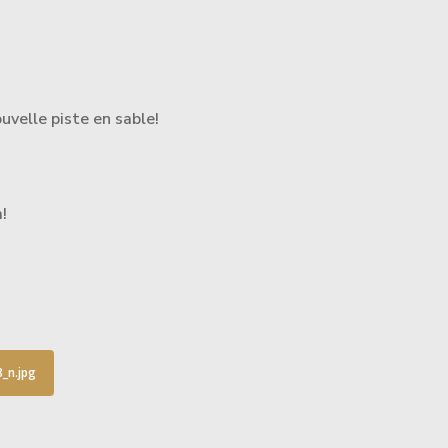
uvelle piste en sable!
!
_n.jpg