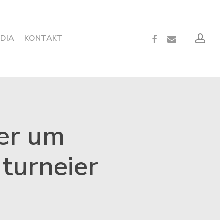
acc
FACEBOOK
EMAIL
EDIA
KONTAKT
ser um
turneier