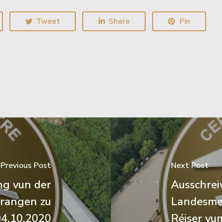
Tweet
Share
Pin
Previous Post
Next Post
ng vun der
Ausschrei
rangen zu
Landesme
04.10.2020
Réiser vu