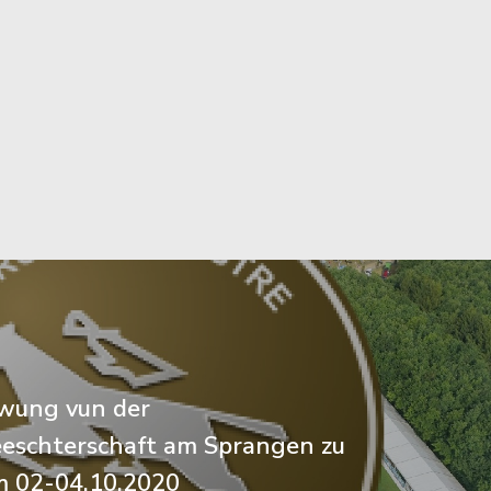
wung vun der
eschterschaft am Sprangen zu
m 02-04.10.2020