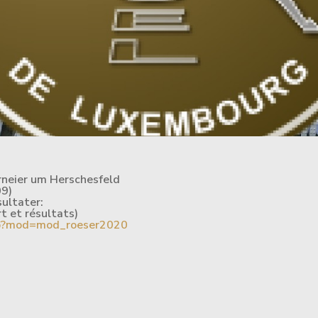
urneier um Herschesfeld
09)
sultater:
rt et résultats)
php?mod=mod_roeser2020