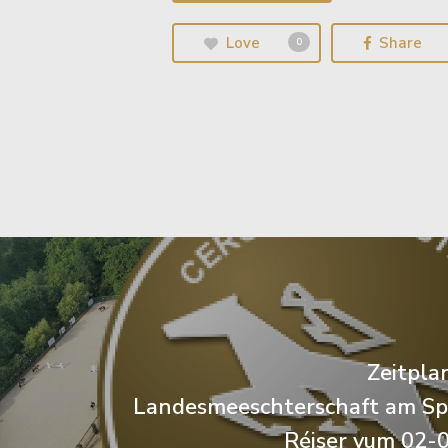
Love
Share
0
Zeitpla
Landesmeeschterschaft am Sp
Réiser vum 02-