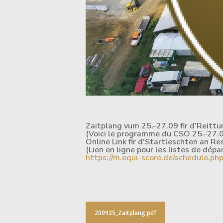
Zaitplang vum 25.-27.09 fir d’Reitt
(Voici le programme du CSO 25.-27.
Online Link fir d’Startleschten an Re
(Lien en ligne pour les listes de dépa
https://m.equi-score.de/schedule.
200925_Zaitplang.pdf