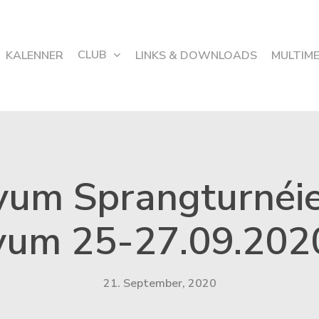
CLUB
KALENNER
LINKS & DOWNLOADS
MULTIM
vum Sprangturnéie
vum 25-27.09.202
21. September, 2020