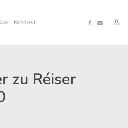
acc
FACEBOOK
EMAIL
EDIA
KONTAKT
r zu Réiser
0