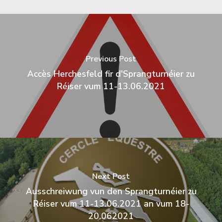
Previous Post
Accès Herchesfeld fir d'Sprangturnéier zu
Réiser vum 11-13.06.2021
Next Post
Ausschreiwung vun den Sprangturnéier zu
Réiser vum 11-13.06.2021 an vum 18-
20.062021