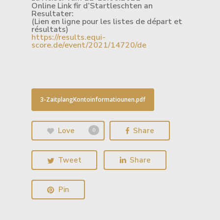
Online Link fir d’Startleschten an
Resultater:
(Lien en ligne pour les listes de départ et
résultats)
https://results.equi-
score.de/event/2021/14720/de
3-ZaitplangKontoinformatiounen.pdf
Love
Share
0
Tweet
Share
Pin