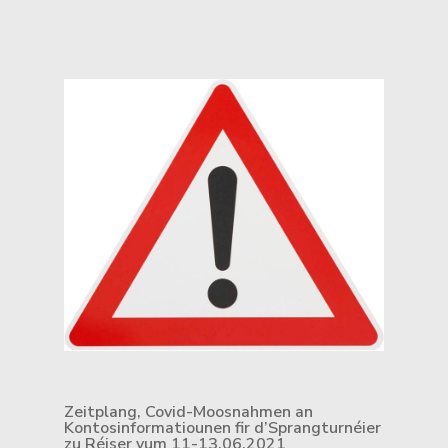
Zeitplang, Covid-Moosnahmen an
Kontosinformatiounen fir d’Sprangturnéier
zu Réiser vum 11-13.06.2021