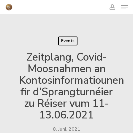
acco
Skip
Men
to
main
content
Close
Menu
Events
Zeitplang, Covid-
Moosnahmen an
Kontosinformatiounen
fir d’Sprangturnéier
zu Réiser vum 11-
13.06.2021
8. Juni, 2021