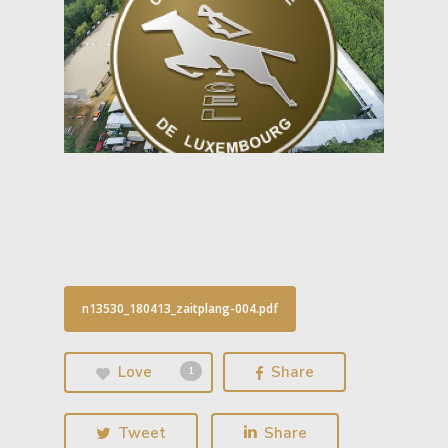
n13530_180413_zaitplang-004.pdf
Love
Share
1
Tweet
Share