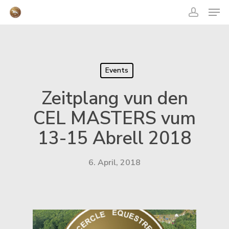
acco
Skip
Men
to
main
content
Close
Menu
Events
Zeitplang vun den
CEL MASTERS vum
13-15 Abrell 2018
6. April, 2018