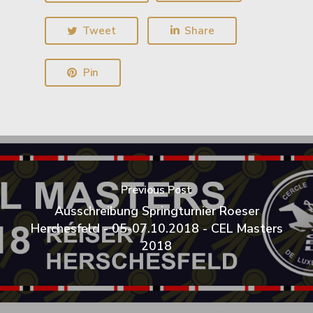
Tweet
Share
Pin
Previous Post
Ausschreibung Springturnier Roeser
Herchesfeld - 05-07.10.2018 - CEL Masters
2018