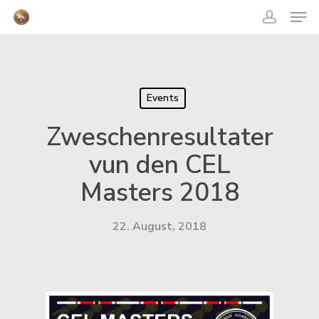
acco
Skip
Men
to
main
content
Close
Menu
Events
Zweschenresultater
vun den CEL
Masters 2018
22. August, 2018